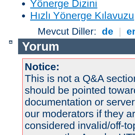
Yönerge Dizini
Hızlı Yönerge Kılavuzu
Mevcut Diller:
de
|
e
Yorum
Notice:
This is not a Q&A sect
should be pointed towar
documentation or serve
our moderators if they a
considered invalid/off-t