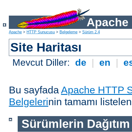
Apache 
Apache
>
HTTP Sunucusu
>
Belgeleme
>
Sürüm 2.4
Site Haritası
Mevcut Diller:
de
|
en
|
e
Bu sayfada
Apache HTTP S
Belgeleri
nin tamamı listelen
Sürümlerin Dağıtım B