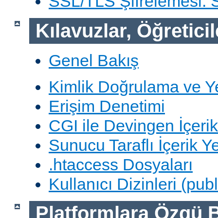
SSL/TLS Şifrelemesi:
Kılavuzlar, Öğreticil
Genel Bakış
Kimlik Doğrulama ve Y
Erişim Denetimi
CGI ile Devingen İçerik
Sunucu Taraflı İçerik Y
.htaccess Dosyaları
Kullanıcı Dizinleri (pub
Platformlara Özgü B