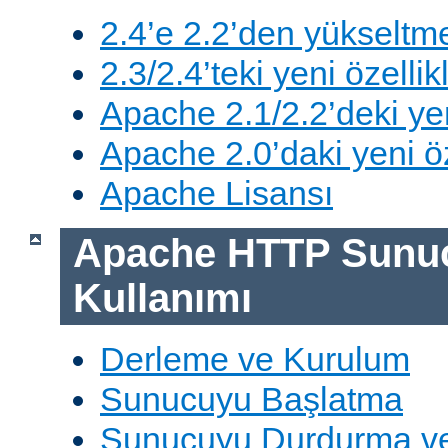
2.4’e 2.2’den yükseltm
2.3/2.4’teki yeni özellik
Apache 2.1/2.2’deki yen
Apache 2.0’daki yeni öz
Apache Lisansı
Apache HTTP Sunu
Kullanımı
Derleme ve Kurulum
Sunucuyu Başlatma
Sunucuyu Durdurma ve