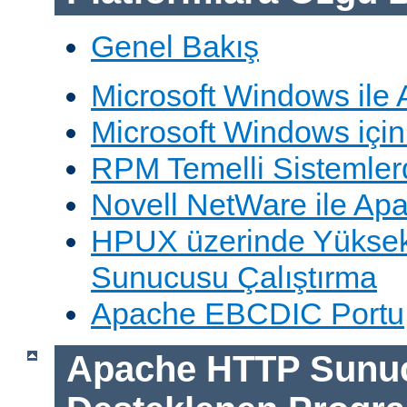
Genel Bakış
Microsoft Windows ile
Microsoft Windows içi
RPM Temelli Sistemler
Novell NetWare ile Ap
HPUX üzerinde Yüksek
Sunucusu Çalıştırma
Apache EBCDIC Portu
Apache HTTP Sunu