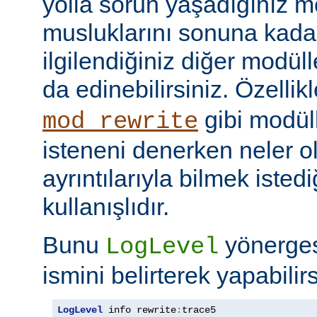
yolla sorun yaşadığınız mo
musluklarını sonuna kadar 
ilgilendiğiniz diğer modüller
da edinebilirsiniz. Özellik
gibi modül
mod_rewrite
isteneni denerken neler olu
ayrıntılarıyla bilmek iste
kullanışlıdır.
Bunu
yönerge
LogLevel
ismini belirterek yapabilirs
LogLevel
 info rewrite
:
trace5