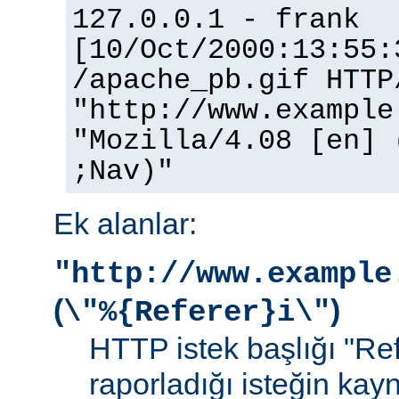
127.0.0.1 - frank
[10/Oct/2000:13:55:
/apache_pb.gif HTTP
"http://www.example
"Mozilla/4.08 [en] 
;Nav)"
Ek alanlar:
"http://www.example
(
)
\"%{Referer}i\"
HTTP istek başlığı "Ref
raporladığı isteğin kay