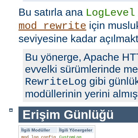
Bu satırla ana
LogLevel
için musl
mod_rewrite
seviyesine kadar açılmakt
Bu yönerge, Apache H
evvelki sürümlerinde me
gibi günlü
RewriteLog
modüllerinin yerini almışt
Erişim Günlüğü
İlgili Modüller
İlgili Yönergeler
mod_log_config
CustomLog