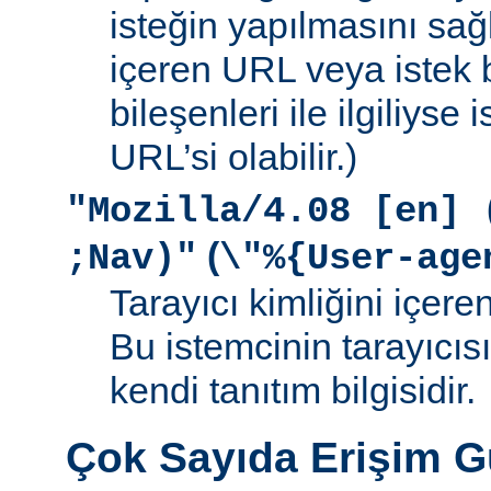
isteğin yapılmasını sağ
içeren URL veya istek b
bileşenleri ile ilgiliyse
URL’si olabilir.)
"Mozilla/4.08 [en] 
(
;Nav)"
\"%{User-age
Tarayıcı kimliğini içere
Bu istemcinin tarayıcıs
kendi tanıtım bilgisidir.
Çok Sayıda Erişim 