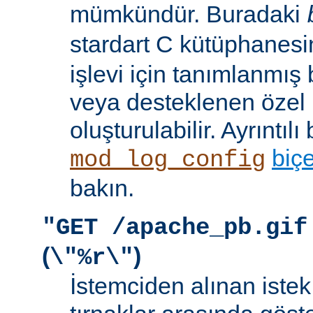
mümkündür. Buradaki
stardart C kütüphanes
işlevi için tanımlanmış 
veya desteklenen özel b
oluşturulabilir. Ayrıntılı 
biç
mod_log_config
bakın.
"GET /apache_pb.gif
(
)
\"%r\"
İstemciden alınan istek s