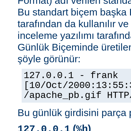
Format) adı verilen stand
Bu standart biçem başka
tarafından da kullanılır v
inceleme yazılımı tarafınd
Günlük Biçeminde üretilen
şöyle görünür:
127.0.0.1 - frank
[10/Oct/2000:13:55:
/apache_pb.gif HTTP
Bu günlük girdisini parça 
(
)
127.0.0.1
%h