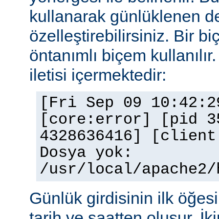
kullanarak günlüklenen de
özelleştirebilirsiniz. Bir 
öntanımlı biçem kullanılır.
iletisi içermektedir:
[Fri Sep 09 10:42:2
[core:error] [pid 3
4328636416] [client
Dosya yok:
/usr/local/apache2/
Günlük girdisinin ilk öğesi 
tarih ve saatten oluşur. İki