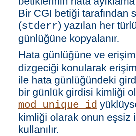
betiklerinin hata ayıklama ç
Bir CGI betiği tarafından 
(
) yazılan her tür
stderr
günlüğüne kopyalanır.
Hata günlüğüne ve erişi
dizgeciği konularak erişi
ile hata günlüğündeki girdi
bir günlük girdisi kimliği ol
yüklüyse
mod_unique_id
kimliği olarak onun eşsiz i
kullanılır.