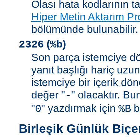
Olası hata kodlarının t
Hiper Metin Aktarım Pr
bölümünde bulunabilir.
(
)
2326
%b
Son parça istemciye d
yanıt başlığı hariç uzu
istemciye bir içerik d
değer "
" olacaktır. B
-
"
" yazdırmak için
be
0
%B
Birleşik Günlük Biç