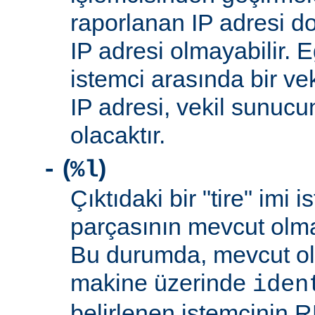
raporlanan IP adresi d
IP adresi olmayabilir. 
istemci arasında bir ve
IP adresi, vekil sunucu
olacaktır.
(
)
-
%l
Çıktıdaki bir "tire" imi i
parçasının mevcut olma
Bu durumda, mevcut ol
makine üzerinde
iden
belirlenen istemcinin R