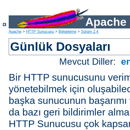
Apache 
Apache
>
HTTP Sunucusu
>
Belgeleme
>
Sürüm 2.4
Günlük Dosyaları
Mevcut Diller:
e
Bir HTTP sunucusunu veriml
yönetebilmek için oluşabile
başka sunucunun başarımı v
da bazı geri bildirimler alm
HTTP Sunucusu çok kapsaml