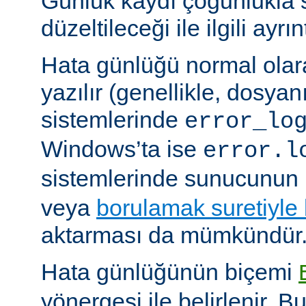
Günlük kaydı çoğunlukla 
düzeltileceği ile ilgili ayrınt
Hata günlüğü normal olar
yazılır (genellikle, dosyan
sistemlerinde
error_lo
Windows’ta ise
error.l
sistemlerinde sunucunun 
veya
borulamak suretiyle
aktarması da mümkündür
Hata günlüğünün biçemi
yönergesi ile belirlenir. B