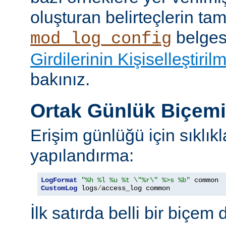
oluşturan belirteçlerin tam 
belges
mod_log_config
Girdilerinin Kişiselleştiril
bakınız.
Ortak Günlük Biçem
Erişim günlüğü için sıklıkl
yapılandırma:
LogFormat
"%h %l %u %t \"%r\" %>s %b"
CustomLog
 logs
/
access_log common
İlk satırda belli bir biçem 