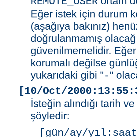
ortam de
REMOTE_USER
Eğer istek için durum 
(aşağıya bakınız) henüz
doğrulanmamış olacağ
güvenilmemelidir. Eğer
korumalı değilse günlü
yukarıdaki gibi "
" olac
-
[10/Oct/2000:13:55:
İsteğin alındığı tarih v
şöyledir:
[gün/ay/yıl:saat