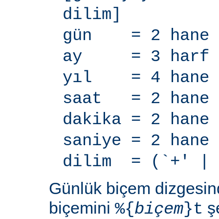
dilim]
gün = 2 hane
ay = 3 harf
yıl = 4 hane
saat = 2 hane
dakika = 2 hane
saniye = 2 hane
dilim = (`+' | 
Günlük biçem dizgesi
biçemini
şe
%{
biçem
}t