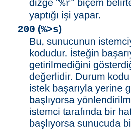
dizge "
" biçem belirt
%r
yaptığı işi yapar.
(
)
200
%>s
Bu, sunucunun istemci
kodudur. İsteğin başarıy
getirilmediğini gösterdiğ
değerlidir. Durum kodu 
istek başarıyla yerine get
başlıyorsa yönlendirilmi
istemci tarafında bir ha
başlıyorsa sunucuda bi