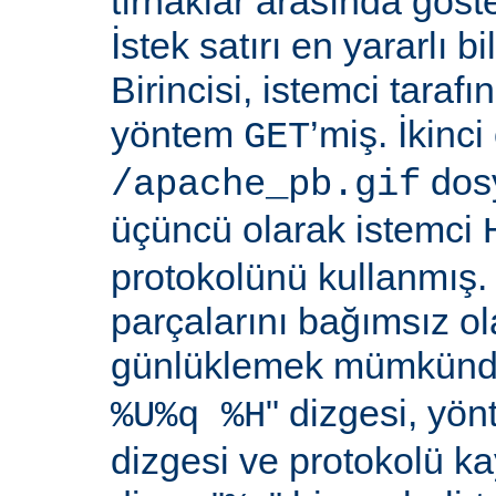
tırnaklar arasında göste
İstek satırı en yararlı bi
Birincisi, istemci taraf
yöntem
’miş. İkinci
GET
dosy
/apache_pb.gif
üçüncü olarak istemci
protokolünü kullanmış. İ
parçalarını bağımsız o
günlüklemek mümkündü
" dizgesi, yön
%U%q %H
dizgesi ve protokolü k