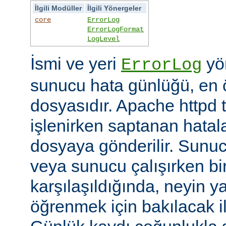
İlgili Modüller
İlgili Yönergeler
core
ErrorLog
ErrorLogFormat
LogLevel
İsmi ve yeri
yön
ErrorLog
sunucu hata günlüğü, en 
dosyasıdır. Apache httpd t
işlenirken saptanan hatalar
dosyaya gönderilir. Sunuc
veya sunucu çalışırken bi
karşılaşıldığında, neyin yan
öğrenmek için bakılacak il