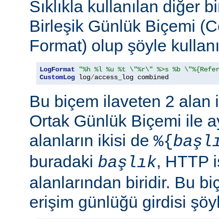
Sıklıkla kullanılan diğer b
Birleşik Günlük Biçemi (
Format) olup şöyle kullanıl
LogFormat
"%h %l %u %t \"%r\" %>s %b \"%{Refe
CustomLog
 log
/
access_log combined
Bu biçem ilaveten 2 alan 
Ortak Günlük Biçemi ile ay
alanların ikisi de
%{
başl
buradaki
, HTTP i
başlık
alanlarından biridir. Bu bi
erişim günlüğü girdisi şöy