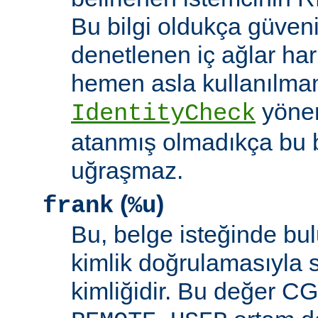
Bu bilgi oldukça güveni
denetlenen iç ağlar ha
hemen asla kullanılmam
yöne
IdentityCheck
atanmış olmadıkça bu 
uğraşmaz.
(
)
frank
%u
Bu, belge isteğinde bu
kimlik doğrulamasıyla 
kimliğidir. Bu değer CGI