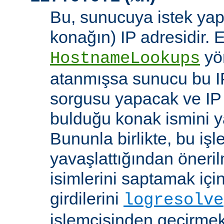
Bu, sunucuya istek yap
konağın) IP adresidir. 
yö
HostnameLookups
atanmışsa sunucu bu I
sorgusu yapacak ve IP 
bulduğu konak ismini y
Bununla birlikte, bu i
yavaşlattığından öneri
isimlerini saptamak için
girdilerini
logresolve
işlemcisinden geçirmek