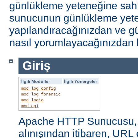
günlükleme yeteneğine sahi
sunucunun günlükleme yete
yapılandıracağınızdan ve gü
nasıl yorumlayacağınızdan b
Giriş
İlgili Modüller
İlgili Yönergeler
mod_log_config
mod_log_forensic
mod_logio
mod_cgi
Apache HTTP Sunucusu, i
alınışından itibaren, URL 