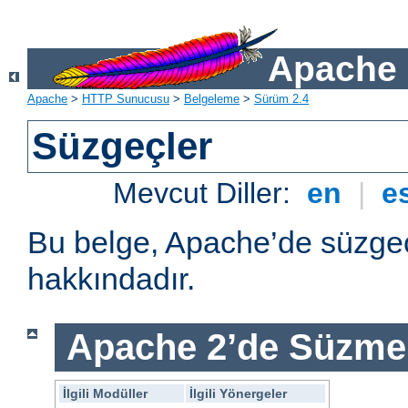
Apache 
Apache
>
HTTP Sunucusu
>
Belgeleme
>
Sürüm 2.4
Süzgeçler
Mevcut Diller:
en
|
e
Bu belge, Apache’de süzgeç
hakkındadır.
Apache 2’de Süzme 
İlgili Modüller
İlgili Yönergeler