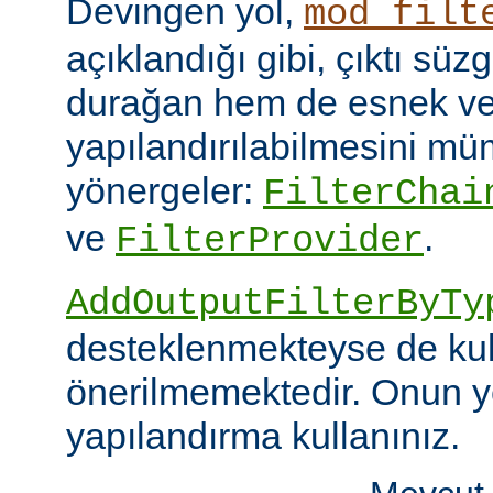
Devingen yol,
mod_filt
açıklandığı gibi, çıktı sü
durağan hem de esnek ve
yapılandırılabilmesini mümk
yönergeler:
FilterChai
ve
.
FilterProvider
AddOutputFilterByTy
desteklenmekteyse de kull
önerilmemektedir. Onun y
yapılandırma kullanınız.