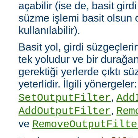
açabilir (ise de, basit gird
süzme işlemi basit olsun 
kullanılabilir).
Basit yol, girdi süzgeçler
tek yoludur ve bir durağan
gerektiği yerlerde çıktı sü
yeterlidir. İlgili yönergeler
,
SetOutputFilter
Add
,
AddOutputFilter
Rem
ve
RemoveOutputFilte