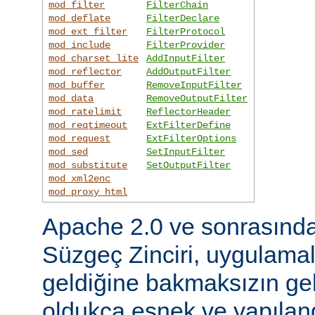
mod_filter
FilterChain
mod_deflate
FilterDeclare
mod_ext_filter
FilterProtocol
mod_include
FilterProvider
mod_charset_lite
AddInputFilter
mod_reflector
AddOutputFilter
mod_buffer
RemoveInputFilter
mod_data
RemoveOutputFilter
mod_ratelimit
ReflectorHeader
mod_reqtimeout
ExtFilterDefine
mod_request
ExtFilterOptions
mod_sed
SetInputFilter
mod_substitute
SetOutputFilter
mod_xml2enc
mod_proxy_html
Apache 2.0 ve sonrasınd
Süzgeç Zinciri, uygulama
geldiğine bakmaksızın gel
oldukça esnek ve yapılandı