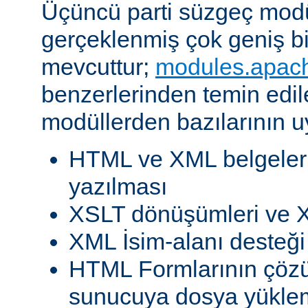
Üçüncü parti süzgeç modül
gerçeklenmiş çok geniş b
mevcuttur;
modules.apac
benzerlerinden temin edil
modüllerden bazılarının u
HTML ve XML belgeleri
yazılması
XSLT dönüşümleri ve X
XML İsim-alanı desteği
HTML Formlarının çöz
sunucuya dosya yükle