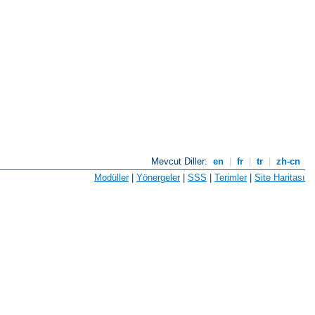
Mevcut Diller:
en
|
fr
|
tr
|
zh-cn
Modüller
|
Yönergeler
|
SSS
|
Terimler
|
Site Haritası