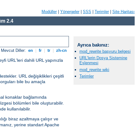
Modüller
|
Yönergeler
|
SSS
|
Terimler
|
Site Haritası
m 2.4
Ayrıca bakınız:
Mevcut Diller:
en
|
fr
|
tr
|
zh-cn
mod_rewrite başvuru belgesi
URL’lerin Dosya Sistemine
eyfi URL'leri dahili URL yapınızla
Eşlenmesi
mod_rewrite wiki
tekler. URL değişiklikleri çeşitli
Terimler
sorguları bile bu amaçla
al konaklar bağlamında
gesi bölümleri bile oluşturabilir.
e kullanılabilir.
lığı biraz azaltmaya çalışır ve
anız, yerine standart Apache