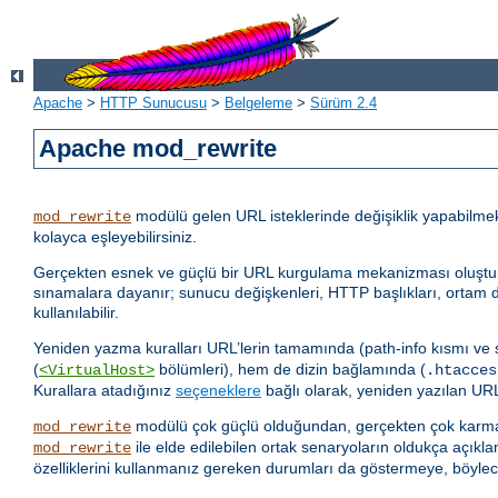
Apache
>
HTTP Sunucusu
>
Belgeleme
>
Sürüm 2.4
Apache mod_rewrite
modülü gelen URL isteklerinde değişiklik yapabilme
mod_rewrite
kolayca eşleyebilirsiniz.
Gerçekten esnek ve güçlü bir URL kurgulama mekanizması oluşturmak i
sınamalara dayanır; sunucu değişkenleri, HTTP başlıkları, ortam de
kullanılabilir.
Yeniden yazma kuralları URL’lerin tamamında (path-info kısmı ve
(
bölümleri), hem de dizin bağlamında (
<VirtualHost>
.htacces
Kurallara atadığınız
seçeneklere
bağlı olarak, yeniden yazılan URL 
modülü çok güçlü olduğundan, gerçekten çok karmaş
mod_rewrite
ile elde edilebilen ortak senaryoların oldukça açıkla
mod_rewrite
özelliklerini kullanmanız gereken durumları da göstermeye, böylec