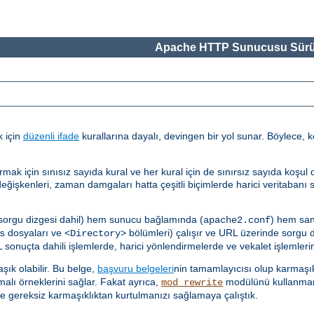
Apache HTTP Sunucusu Sürü
k için
düzenli ifade
kurallarına dayalı, devingen bir yol sunar. Böylece, k
çin sınısız sayıda kural ve her kural için de sınırsız sayıda koşul des
ğişkenleri, zaman damgaları hatta çeşitli biçimlerde harici veritabanı 
 sorgu dizgesi dahil) hem sunucu bağlamında (
) hem san
apache2.conf
dosyaları ve
bölümleri) çalışır ve URL üzerinde sorgu diz
s
<Directory>
sonuçta dahili işlemlerde, harici yönlendirmelerde ve vekalet işlemlerind
ık olabilir. Bu belge,
başvuru belgeleri
nin tamamlayıcısı olup karmaşık
malı örneklerini sağlar. Fakat ayrıca,
modülünü kullanmam
mod_rewrite
e gereksiz karmaşıklıktan kurtulmanızı sağlamaya çalıştık.