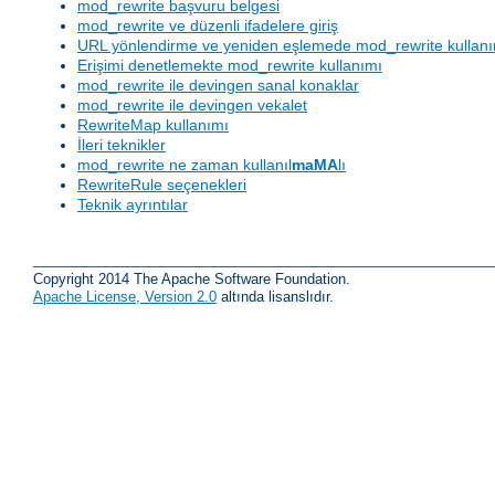
mod_rewrite başvuru belgesi
mod_rewrite ve düzenli ifadelere giriş
URL yönlendirme ve yeniden eşlemede mod_rewrite kullan
Erişimi denetlemekte mod_rewrite kullanımı
mod_rewrite ile devingen sanal konaklar
mod_rewrite ile devingen vekalet
RewriteMap kullanımı
İleri teknikler
mod_rewrite ne zaman kullanıl
maMA
lı
RewriteRule seçenekleri
Teknik ayrıntılar
Copyright 2014 The Apache Software Foundation.
Apache License, Version 2.0
altında lisanslıdır.