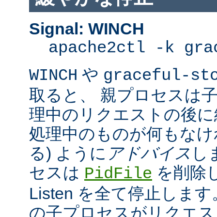
Signal: WINCH
apache2ctl -k gra
や
WINCH
graceful-st
取ると、 親プロセスは
理中のリクエストの後に
処理中のものが何もなけ
る) ように
アドバイス
し
セスは
を削除
PidFile
Listen を全て停止しま
の子プロセスがリクエス