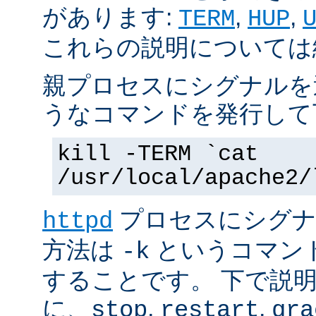
があります:
,
,
TERM
HUP
これらの説明については
親プロセスにシグナルを
うなコマンドを発行して
kill -TERM `cat
/usr/local/apache2/
プロセスにシグナル
httpd
方法は
というコマン
-k
することです。 下で説
に、
,
,
stop
restart
gra