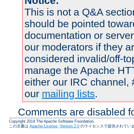
Notice:
This is not a Q&A sect
should be pointed towar
documentation or serve
our moderators if they a
considered invalid/off-t
manage the Apache HTTP
either our IRC channel, 
our
mailing lists
.
Comments are disabled fo
Copyright 2014 The Apache Software Foundation.
この文書は
Apache License, Version 2.0
のライセンスで提供されていま