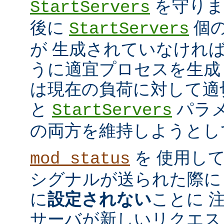
を守ります
StartServers
後に
個
StartServers
が 生成されていなけれ
うに適宜プロセスを生成
は現在の負荷に対して適
と
パラメ
StartServers
の両方を維持しようとし
を 使用し
mod_status
シグナルが送られた際に
に
設定されない
ことに 
サーバが新しいリクエス