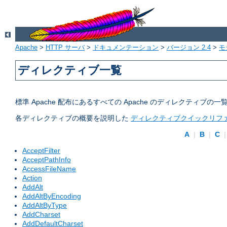
Apache
>
HTTP サーバ
>
ドキュメンテーション
>
バージョン 2.4
>
モ
ディレクティブ一覧
標準 Apache 配布にあるすべての Apache のディレクティ
各ディレクティブの概要を説明した
ディレクティブクイックリフ
A
|
B
|
C
AcceptFilter
AcceptPathInfo
AccessFileName
Action
AddAlt
AddAltByEncoding
AddAltByType
AddCharset
AddDefaultCharset