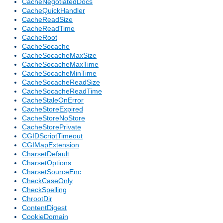
CacheNegotiatedDocs
CacheQuickHandler
CacheReadSize
CacheReadTime
CacheRoot
CacheSocache
CacheSocacheMaxSize
CacheSocacheMaxTime
CacheSocacheMinTime
CacheSocacheReadSize
CacheSocacheReadTime
CacheStaleOnError
CacheStoreExpired
CacheStoreNoStore
CacheStorePrivate
CGIDScriptTimeout
CGIMapExtension
CharsetDefault
CharsetOptions
CharsetSourceEnc
CheckCaseOnly
CheckSpelling
ChrootDir
ContentDigest
CookieDomain