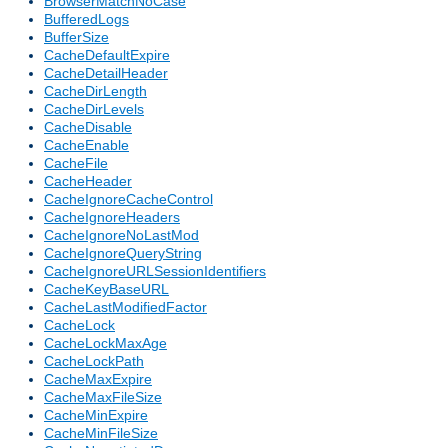
BrowserMatchNoCase
BufferedLogs
BufferSize
CacheDefaultExpire
CacheDetailHeader
CacheDirLength
CacheDirLevels
CacheDisable
CacheEnable
CacheFile
CacheHeader
CacheIgnoreCacheControl
CacheIgnoreHeaders
CacheIgnoreNoLastMod
CacheIgnoreQueryString
CacheIgnoreURLSessionIdentifiers
CacheKeyBaseURL
CacheLastModifiedFactor
CacheLock
CacheLockMaxAge
CacheLockPath
CacheMaxExpire
CacheMaxFileSize
CacheMinExpire
CacheMinFileSize