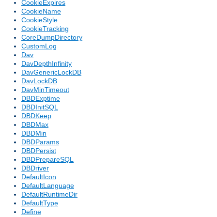
CookieExpires
CookieName
CookieStyle
CookieTracking
CoreDumpDirectory
CustomLog
Dav
DavDepthInfinity
DavGenericLockDB
DavLockDB
DavMinTimeout
DBDExptime
DBDInitSQL
DBDKeep
DBDMax
DBDMin
DBDParams
DBDPersist
DBDPrepareSQL
DBDriver
DefaultIcon
DefaultLanguage
DefaultRuntimeDir
DefaultType
Define