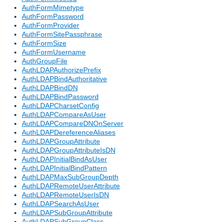
AuthFormMimetype
AuthFormPassword
AuthFormProvider
AuthFormSitePassphrase
AuthFormSize
AuthFormUsername
AuthGroupFile
AuthLDAPAuthorizePrefix
AuthLDAPBindAuthoritative
AuthLDAPBindDN
AuthLDAPBindPassword
AuthLDAPCharsetConfig
AuthLDAPCompareAsUser
AuthLDAPCompareDNOnServer
AuthLDAPDereferenceAliases
AuthLDAPGroupAttribute
AuthLDAPGroupAttributeIsDN
AuthLDAPInitialBindAsUser
AuthLDAPInitialBindPattern
AuthLDAPMaxSubGroupDepth
AuthLDAPRemoteUserAttribute
AuthLDAPRemoteUserIsDN
AuthLDAPSearchAsUser
AuthLDAPSubGroupAttribute
AuthLDAPSubGroupClass