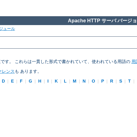
Apache HTTP サーバ バージョン
ジュール
ブの一覧です。 これらは一貫した形式で書かれていて、使われている用語の
用
ァレンス
も あります。
|
D
|
E
|
F
|
G
|
H
|
I
|
K
|
L
|
M
|
N
|
O
|
P
|
R
|
S
|
T
|