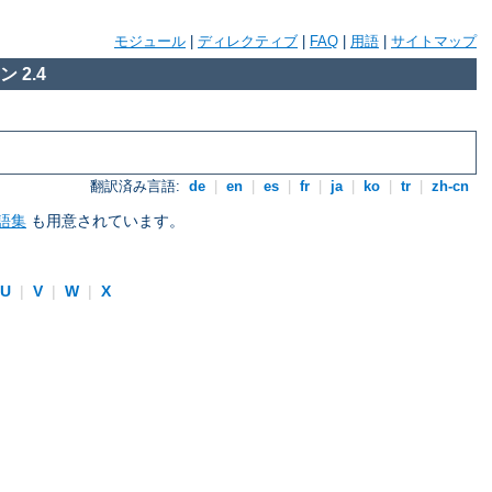
モジュール
|
ディレクティブ
|
FAQ
|
用語
|
サイトマップ
 2.4
翻訳済み言語:
de
|
en
|
es
|
fr
|
ja
|
ko
|
tr
|
zh-cn
語集
も用意されています。
U
|
V
|
W
|
X