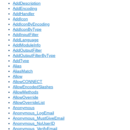
AddDescription
AddEncoding
AddHandler
AddIcon
AddIconByEncoding
AddIconByType
AddInputFilter
AddLanguage
AddModuleInfo
AddOutputFilter
AddOutputFilterByType
AddType
Alias
AliasMatch
Allow
AllowCONNECT
AllowEncodedSlashes
AllowMethods
AllowOverride
AllowOverrideList
Anonymous
Anonymous_LogEmail
Anonymous_MustGiveEmail
Anonymous_NoUserID
Anonymous_VerifyEmail