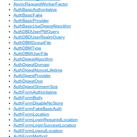
AsyncRequestWorkerFactor
AuthBasicAuthoritative
AuthBasicFake
AuthBasicProvider
AuthBasicUseDigestAlgorithm
AuthDBDUserPWQuery
AuthDBDUserRealmQuery
AuthDBMGroupFile
AuthDBMType
AuthDBMUserFile
AuthDigestAlgorithm
AuthDigestDomain
AuthDigestNonceLifetime
AuthDigestProvider
AuthDigestQop
AuthDigestShmemSize
AuthFormAuthoritative
AuthFormBody
AuthFormDisableNoStore
AuthFormFakeBasicAuth
AuthFormLocation
AuthFormLoginRequiredLocation
AuthFormLoginSuccessLocation
AuthFormLogoutLocation
AuthFormMethod