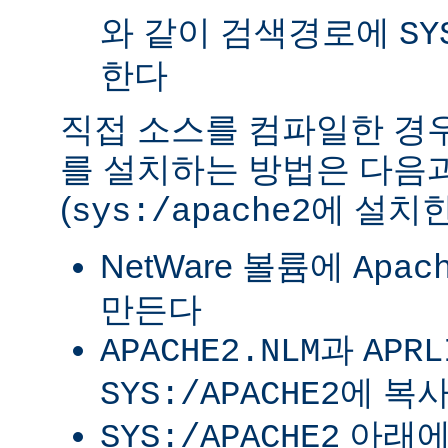
와 같이 검색경로에
SY
한다
직접 소스를 컴파일한 경우 
를 설치하는 방법은 다음
(
에 설치한
sys:/apache2
NetWare 볼륨에
Apac
만든다
과
APACHE2.NLM
APRL
에 복
SYS:/APACHE2
아래
SYS:/APACHE2